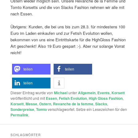
Ostern wieder möglich sein. Unsere Revanche de la Femme und
Tomto Korsetts und die von Slacks Fashion nehmen wir alle mit
nach Essen.
Übrigens: Kunden, die bei uns bis zum 28.3. für mindestens 100
Euro im Laden einkaufen und zur Fetish Evolution wollen,
bekommen von uns eine Eintrittskarte für die HighGloss Fashion
Art geschenkt! Also 19 Euro gespart :-). Aber nur solange Vorrat
reicht!
teilen
teilen
teilen
Dieser Eintrag wurde von
Michael
unter
Allgemein
,
Events
,
Korsett
veröffentlicht und mit
Essen
,
Fetish Evolution
,
High Gloss Fashion
,
Korsett
,
Messe
,
Ostern
,
Revanche de la femme
,
Slacks
,
Sonderpreise
,
Tomto
verschlagwortet. Setze ein Lesezeichen für den
Permalink
.
SCHLAGWÖRTER