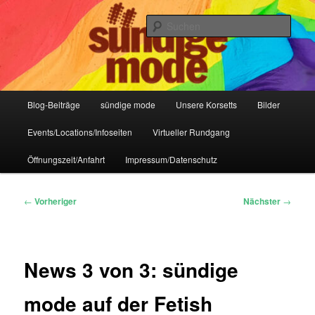
Zum
IHR Laden für Korsetts, Lifestyle-Mode, Club- und Dark-Wear seit 2004
primären
Such
Inhalt
springen
Sündige Mode Frankfurt
Hauptmenü
Blog-Beiträge
sündige mode
Unsere Korsetts
Bilder
Events/Locations/Infoseiten
Virtueller Rundgang
Öffnungszeit/Anfahrt
Impressum/Datenschutz
Beitragsnavigation
←
Vorheriger
Nächster
→
News 3 von 3: sündige
mode auf der Fetish