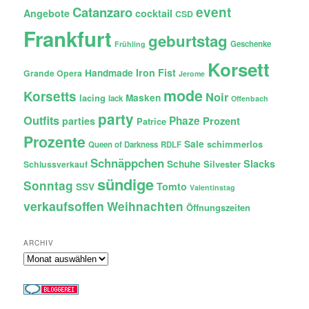
Catanzaro
event
Angebote
cocktail
CSD
Frankfurt
geburtstag
Geschenke
Frühling
Korsett
Iron Fist
Handmade
Grande Opera
Jerome
mode
Korsetts
Noir
lacing
Masken
lack
Offenbach
party
Outfits
Phaze
Prozent
parties
Patrice
Prozente
Sale
schimmerlos
Queen of Darkness
RDLF
Schnäppchen
Slacks
Schuhe
Silvester
Schlussverkauf
sündige
Sonntag
Tomto
SSV
Valentinstag
verkaufsoffen
Weihnachten
Öffnungszeiten
ARCHIV
Archiv