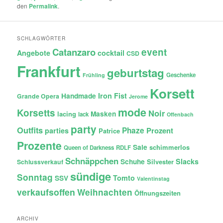
den
Permalink
.
SCHLAGWÖRTER
Catanzaro
event
Angebote
cocktail
CSD
Frankfurt
geburtstag
Geschenke
Frühling
Korsett
Iron Fist
Handmade
Grande Opera
Jerome
mode
Korsetts
Noir
lacing
Masken
lack
Offenbach
party
Outfits
Phaze
Prozent
parties
Patrice
Prozente
Sale
schimmerlos
Queen of Darkness
RDLF
Schnäppchen
Slacks
Schuhe
Silvester
Schlussverkauf
sündige
Sonntag
Tomto
SSV
Valentinstag
verkaufsoffen
Weihnachten
Öffnungszeiten
ARCHIV