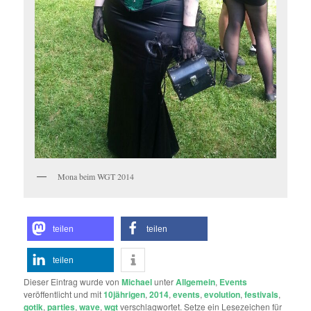
Mona beim WGT 2014
teilen
teilen
teilen
Dieser Eintrag wurde von
Michael
unter
Allgemein
,
Events
veröffentlicht und mit
10jährigen
,
2014
,
events
,
evolution
,
festivals
,
gotik
,
parties
,
wave
,
wgt
verschlagwortet. Setze ein Lesezeichen für