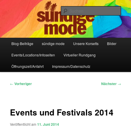
Zum
IHR Laden für Korsetts, Lifestyle-Mode, Club- und Dark-Wear seit 2004
primären
Such
Inhalt
springen
Sündige Mode Frankfurt
Hauptmenü
Blog-Beiträge
sündige mode
Unsere Korsetts
Bilder
Events/Locations/Infoseiten
Virtueller Rundgang
Öffnungszeit/Anfahrt
Impressum/Datenschutz
Beitragsnavigation
←
Vorheriger
Nächster
→
Events und Festivals 2014
Veröffentlicht am
11. Juni 2014